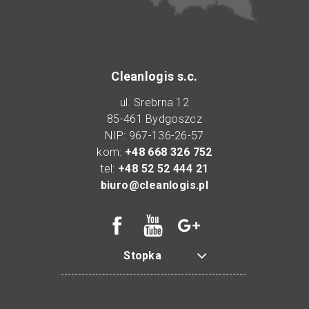
Cleanlogis s.c.
ul. Srebrna 12
85-461 Bydgoszcz
NIP: 967-136-26-57
kom:
+48 668 326 752
tel:
+48 52 52 444 21
biuro@cleanlogis.pl
Stopka