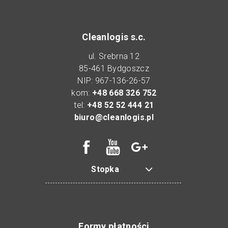
Cleanlogis s.c.
ul. Srebrna 12
85-461 Bydgoszcz
NIP: 967-136-26-57
kom:
+48 668 326 752
tel:
+48 52 52 444 21
biuro@cleanlogis.pl
Stopka
Formy płatności