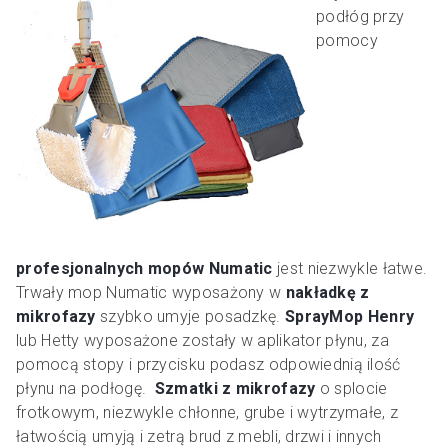
podłóg przy
pomocy
profesjonalnych mopów Numatic
jest niezwykle łatwe.
Trwały mop Numatic wyposażony w
nakładkę z
mikrofazy
szybko umyje posadzkę.
SprayMop Henry
lub Hetty wyposażone zostały w aplikator płynu, za
pomocą stopy i przycisku podasz odpowiednią ilość
płynu na podłogę.
Szmatki z mikrofazy
o splocie
frotkowym, niezwykle chłonne, grube i wytrzymałe, z
łatwością umyją i zetrą brud z mebli, drzwi i innych