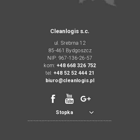
Cleanlogis s.c.
ul. Srebrna 12
85-461 Bydgoszcz
NIP: 967-136-26-57
kom:
+48 668 326 752
tel:
+48 52 52 444 21
biuro@cleanlogis.pl
Stopka